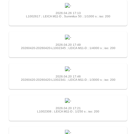
2026.04.26 17:13
L1002617 ; LEICA M11-D , Summilux 50 ; 1/1000 s ; iso: 200
2026.04.20 17:49
20260420-20260420-L1002345 ; LEICA M11-D ; 1/4000 s ; iso: 200
2026.04.20 17:46
20260420-20260420-L1002341 ; LEICA M11-D ; 1/3000 s ; iso: 200
2026.04.20 17:21
L1002308 ; LEICA M11-D ; 1/250 s ; iso: 200