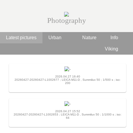
Photography
Latest pictures
Urban
Nature
Info
Viking
2026.04.27 16:40
20260427-20260427-L1002677 ; LEICA M11-D , Summilux 50 ; 1/500 s ; iso:
200
2026.04.27 15:52
20260427-20260427-L1002653 ; LEICA M11-D , Summilux 50 ; 1/1000 s ; iso:
64